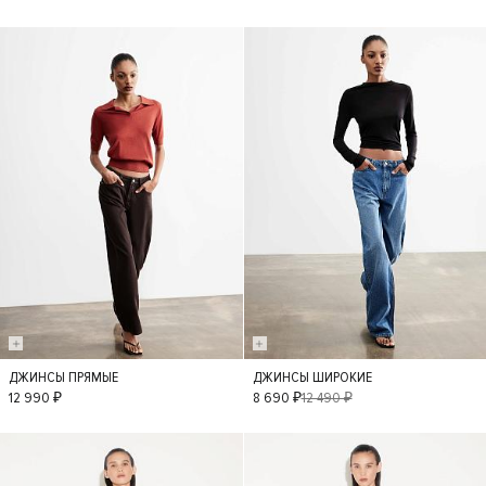
- 30%
ДЖИНСЫ ПРЯМЫЕ
ДЖИНСЫ ШИРОКИЕ
34
40
42
36
38
34
12 990 ₽
8 690 ₽
12 490 ₽
40
42
- 50%
- 50%