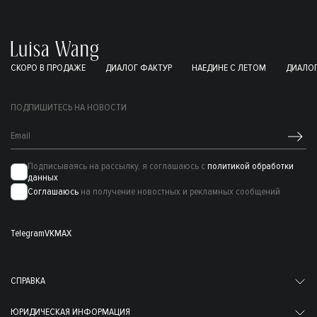
СКОРО В ПРОДАЖЕ
ДИАЛОГ ФАКТУР
НАЕДИНЕ С ЛЕТОМ
ДИАЛОГ
ПОДПИШИТЕСЬ НА НОВОСТИ
Подписываясь на рассылку, я соглашаюсь с
политикой обработки
данных
Соглашаюсь
на получение новостных и рекламных сообщений
Telegram
VK
MAX
СПРАВКА
ЮРИДИЧЕСКАЯ ИНФОРМАЦИЯ